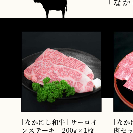
「なか
[なかにし和牛] サーロイ
[なか
ンステーキ 200g×1枚
肉セッ