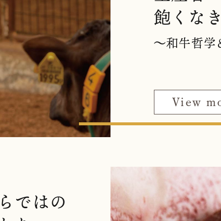
飽くな
〜和牛哲学
View m
らではの