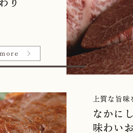
わり
 more
上質な旨味
なかに
味わい