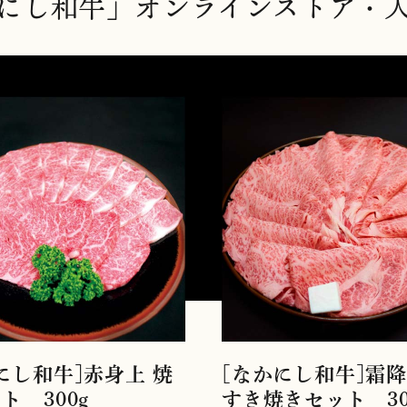
にし和牛」
オンラインストア・
にし和牛]赤身上 焼
[なかにし和牛]霜
ト 300g
すき焼きセット 30