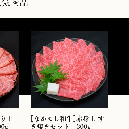
人気商品
降り上
[なかにし和牛]赤身上 す
0g
き焼きセット 300g